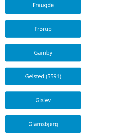
Fraugde
Frørup
Gamby
Gelsted (5591)
Gislev
Glamsbjerg