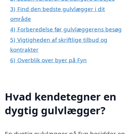
3)
Find den bedste gulvlægger i dit
område
4)
Forberedelse før gulvlæggerens besøg
5)
Vigtigheden af skriftlige tilbud og
kontrakter
6)
Overblik over byer på Fyn
Hvad kendetegner en
dygtig gulvlægger?
En dygtig gulvlægger på Fyn besidder en