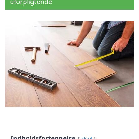
uforpligtende
Indholdsfortegnelse
skjul