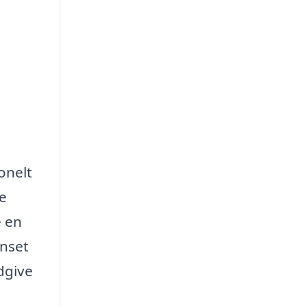
onelt
de
e en
anset
ådgive