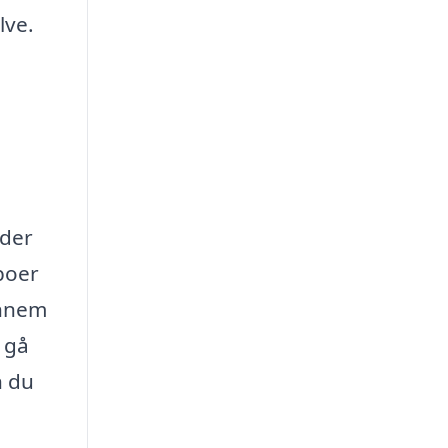
lve.
nder
boer
ennem
t gå
n du