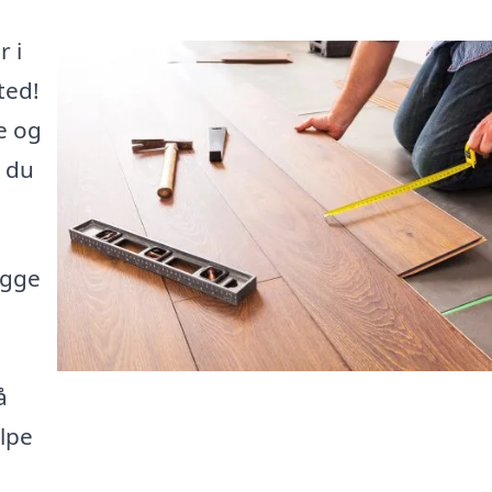
r i
ted!
e og
å du
ægge
å
ælpe