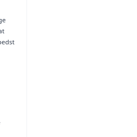
ge
at
 bedst
e