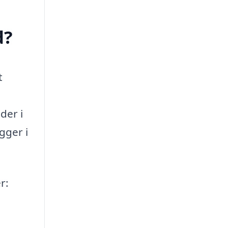
d?
t
der i
gger i
r: