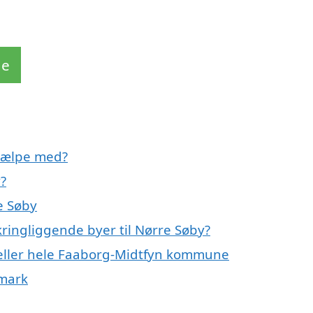
de
hjælpe med?
?
e Søby
ringliggende byer til Nørre Søby?
 eller hele Faaborg-Midtfyn kommune
nmark