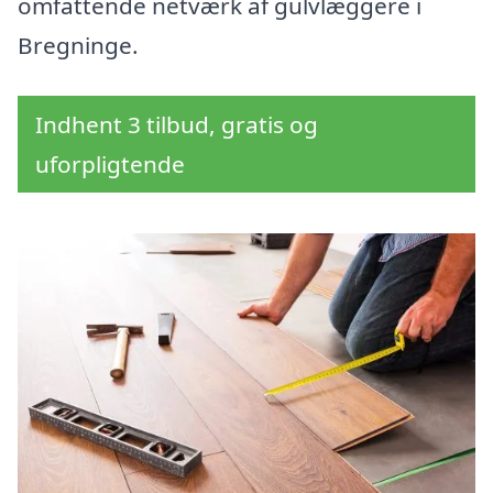
omfattende netværk af gulvlæggere i
Bregninge.
Indhent 3 tilbud, gratis og
uforpligtende