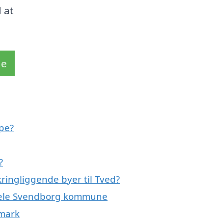
 at
de
pe?
?
ringliggende byer til Tved?
r hele Svendborg kommune
nmark