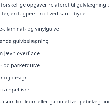
orskellige opgaver relateret til gulvlægning 
ster, en fagperson i Tved kan tilbyde:
-, laminat- og vinylgulve
erende gulvbelægning
en jævn overflade
æ- og parketgulve
er og design
g tæppefliser
 såsom linoleum eller gammel tæppebelægnin