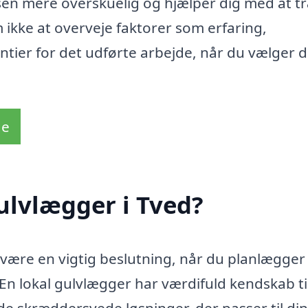
sen mere overskuelig og hjælper dig med at t
m ikke at overveje faktorer som erfaring,
ntier for det udførte arbejde, når du vælger d
de
ulvlægger i Tved?
 være en vigtig beslutning, når du planlægger 
. En lokal gulvlægger har værdifuld kendskab ti
yde skræddersyede løsninger, der passer til di