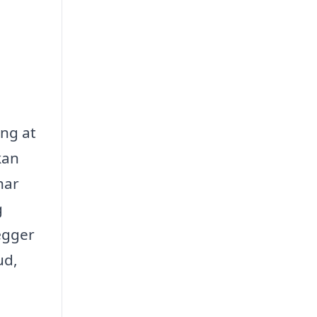
ing at
kan
har
g
ægger
ud,