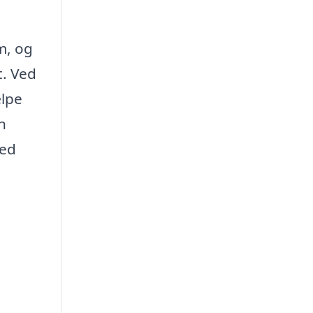
m, og
t. Ved
ælpe
n
Med