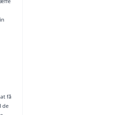
ræffe
in
at få
l de
ne