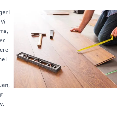
ger i
 Vi
rma,
er.
gere
e i
uen,
gt
v.