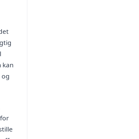
det
gtig
l
m kan
r og
t
for
tille