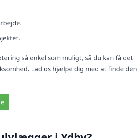
arbejde.
jektet.
ktering så enkel som muligt, så du kan få det
virksomhed. Lad os hjælpe dig med at finde den
de
ulvlægger i Ydby?