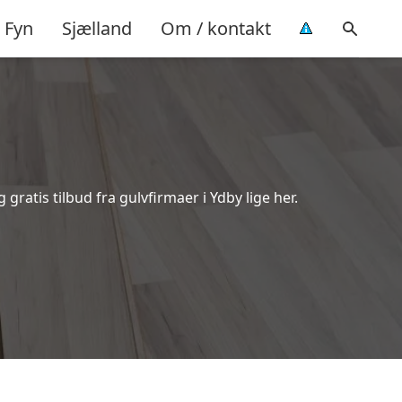
Fyn
Sjælland
Om / kontakt
ratis tilbud fra gulvfirmaer i Ydby lige her.