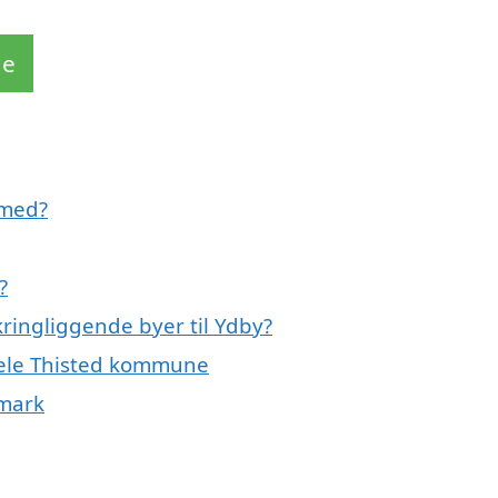
de
 med?
?
ringliggende byer til Ydby?
 hele Thisted kommune
nmark