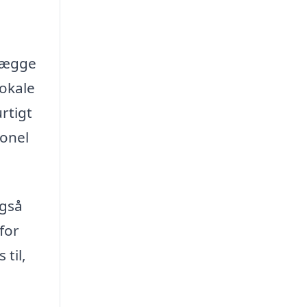
 lægge
lokale
rtigt
ionel
også
for
 til,