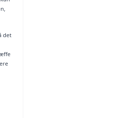
en,
å det
ræffe
mere