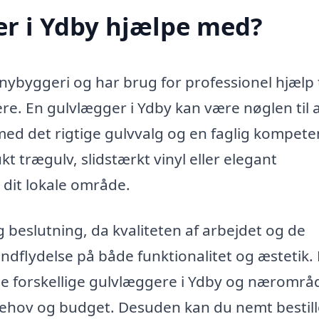
r i Ydby hjælpe med?
 nybyggeri og har brug for professionel hjælp t
e. En gulvlægger i Ydby kan være nøglen til 
med det rigtige gulvvalg og en faglig kompete
t trægulv, slidstærkt vinyl eller elegant
i dit lokale område.
g beslutning, da kvaliteten af arbejdet og de
indflydelse på både funktionalitet og æstetik
e forskellige gulvlæggere i Ydby og nærområ
e behov og budget. Desuden kan du nemt bestill