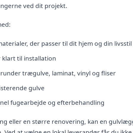
ingerne ved dit projekt.
med:
erialer, der passer til dit hjem og din livsstil
lart til installation
runder trægulve, laminat, vinyl og fliser
isterende gulve
onel fugearbejde og efterbehandling
g eller en større renovering, kan en gulvlæg
 Ved at vælge en lokal leverandør får du ikke