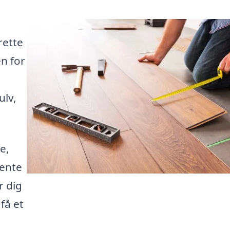
rette
n for
ulv,
e,
hente
r dig
få et