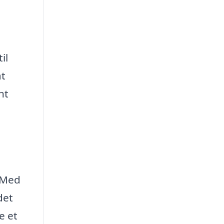
il
at
nt
. Med
det
e et