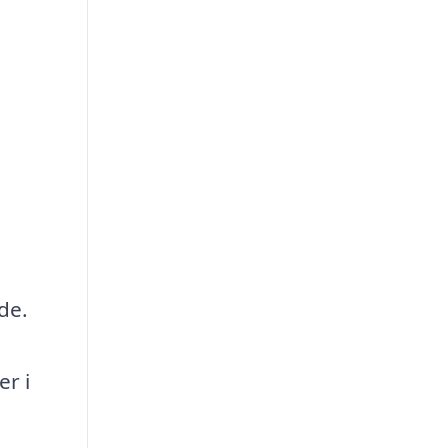
de.
er i