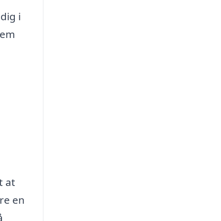
dig i
hjem
t at
øre en
å