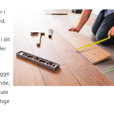
r i
ed.
i dit
der
ægge
ende,
kale
tige