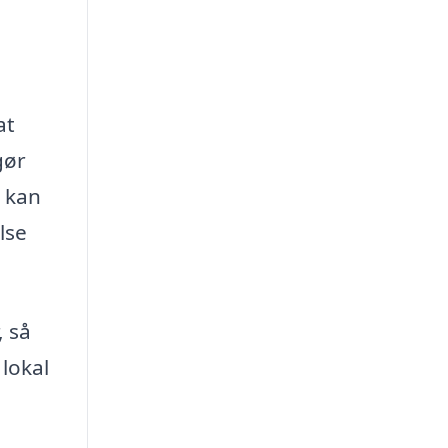
at
gør
u kan
lse
, så
 lokal