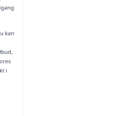
adgang
Du kan
lbud,
vores
t i