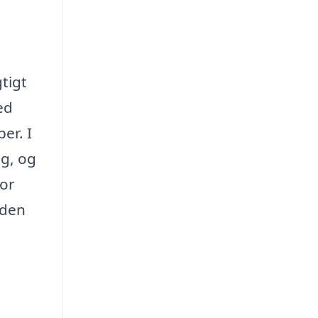
gtigt
ed
er. I
g, og
for
 den