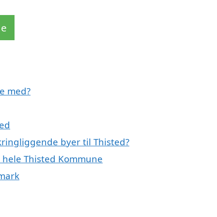
de
pe med?
ted
ringliggende byer til Thisted?
ler hele Thisted Kommune
nmark