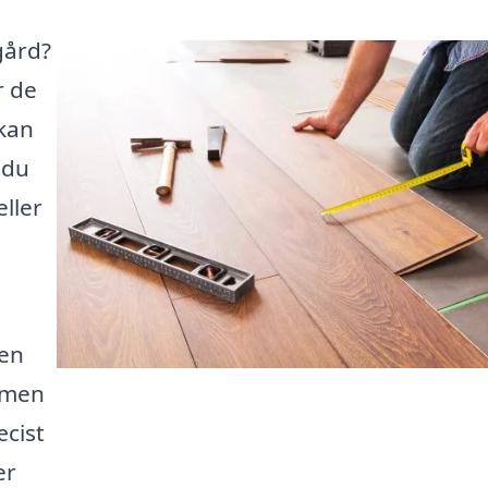
gård?
r de
kan
 du
eller
 en
 men
cist
er