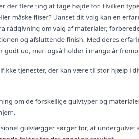
r der flere ting at tage højde for. Hvilken typ
 eller måske fliser? Uanset dit valg kan en erfa
ra rådgivning om valg af materialer, forberede
tionen og afsluttende finish. Med deres erfar
 ser godt ud, men også holder i mange år fremo
kke tjenester, der kan være til stor hjælp i di
ning om de forskellige gulvtyper og materialer
 hjem.
sionel gulvlægger sørger for, at undergulvet 
gørende faktor for det endelige resultat.