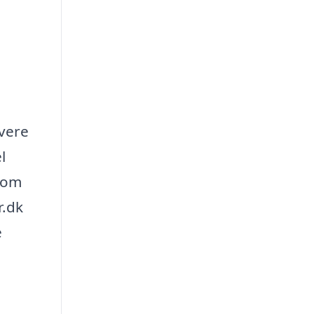
overe
l
e om
r.dk
e