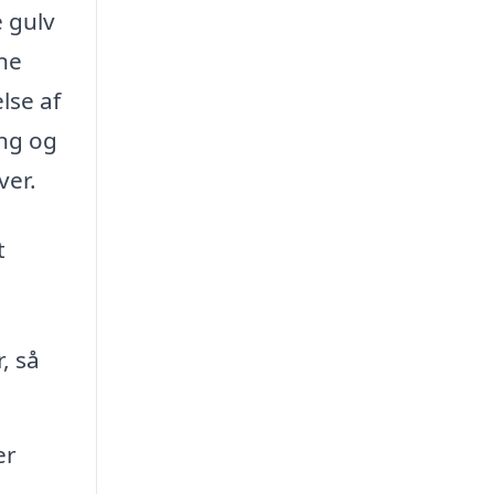
e gulv
rne
lse af
ing og
ver.
t
, så
er