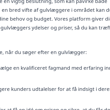
re en vigtig beslutning, som kan påvirke både
 en bred vifte af gulvlæggere i området kan 
dine behov og budget. Vores platform giver d
gulvlæggers ydelser og priser, så du kan træf
e, når du søger efter en gulvlægger:
vælge en kvalificeret fagmand med erfaring i
ere kunders udtalelser for at få indsigt i dere
r at få en idé om prisen og sikre, at du får de