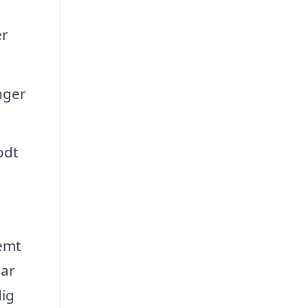
er
nger
odt
nemt
lar
dig