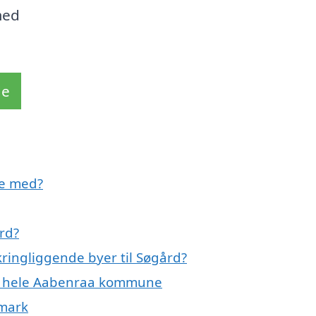
med
de
pe med?
rd?
ringliggende byer til Søgård?
ler hele Aabenraa kommune
nmark