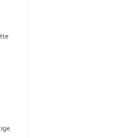
tte
tige