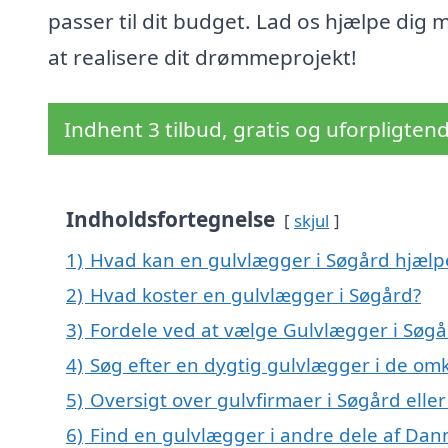
passer til dit budget. Lad os hjælpe dig 
at realisere dit drømmeprojekt!
Indhent 3 tilbud, gratis og uforpligten
Indholdsfortegnelse
skjul
1)
Hvad kan en gulvlægger i Søgård hjæl
2)
Hvad koster en gulvlægger i Søgård?
3)
Fordele ved at vælge Gulvlægger i Søgå
4)
Søg efter en dygtig gulvlægger i de omk
5)
Oversigt over gulvfirmaer i Søgård el
6)
Find en gulvlægger i andre dele af Da