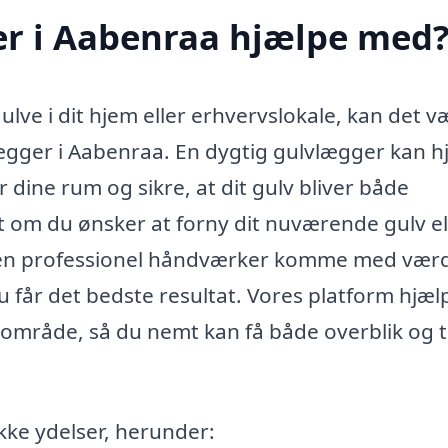
r i Aabenraa hjælpe med
ulve i dit hjem eller erhvervslokale, kan det v
lægger i Aabenraa. En dygtig gulvlægger kan h
dine rum og sikre, at dit gulv bliver både
et om du ønsker at forny dit nuværende gulv el
an en professionel håndværker komme med værd
du får det bedste resultat. Vores platform hjæl
alområde, så du nemt kan få både overblik og t
kke ydelser, herunder: