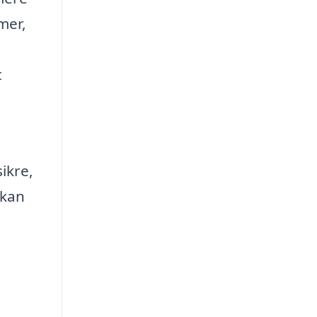
mer,
t
ikre,
 kan