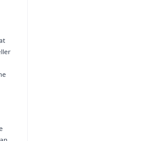
at
ller
ne
e
kan