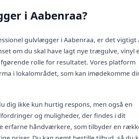
gger i Aabenraa?
ssionel gulvlægger i Aabenraa, er det vigtigt 
anset om du skal have lagt nye trægulve, vinyl e
fgørende rolle for resultatet. Vores platform
t firma i lokalområdet, som kan imødekomme di
du dig ikke kun hurtig respons, men også en
fordringer og muligheder, der findes i dit
e erfarne håndværkere, som tilbyder en rækk
ge priser. Du kan nemt bestille tilbud, så du 