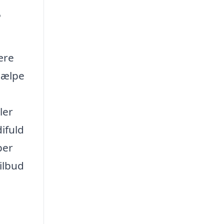
?
ære
jælpe
ler
ifuld
per
ilbud