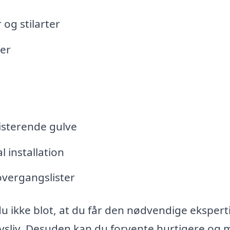
og stilarter
ter
isterende gulve
 installation
overgangslister
u ikke blot, at du får den nødvendige ekspert
rvsliv. Desuden kan du forvente hurtigere og 