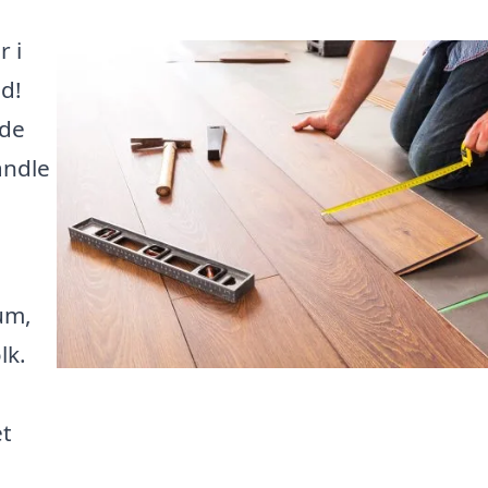
r i
d!
 de
andle
.
um,
lk.
et