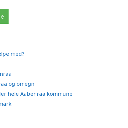
de
ælpe med?
enraa
nraa og omegn
eller hele Aabenraa kommune
nmark