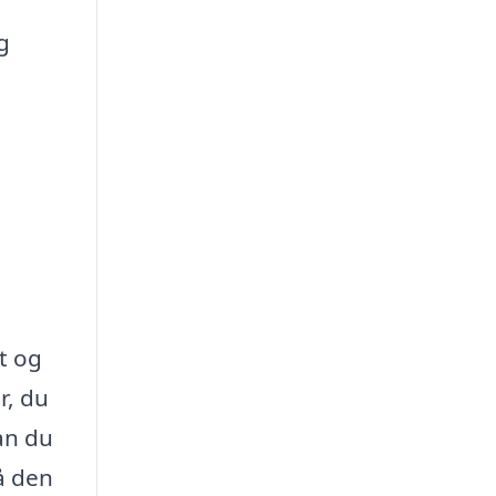
g
t og
r, du
an du
å den