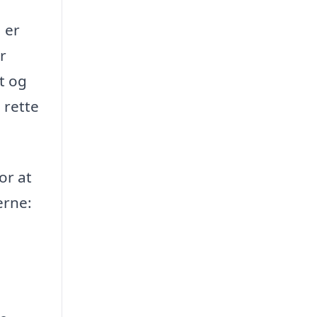
 er
r
kt og
 rette
or at
erne: