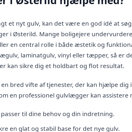
r i Østerild hjælpe med?
gt et nyt gulv, kan det være en god idé at sø
ger i Østerild. Mange boligejere undervurder
er en central rolle i både æstetik og funktiona
ægulv, laminatgulv, vinyl eller tæpper, så er d
r kan sikre dig et holdbart og flot resultat.
 en bred vifte af tjenester, der kan hjælpe dig i
som en professionel gulvlægger kan assistere
passer til dine behov og din indretning.
re en glat og stabil base for det nye gulv.