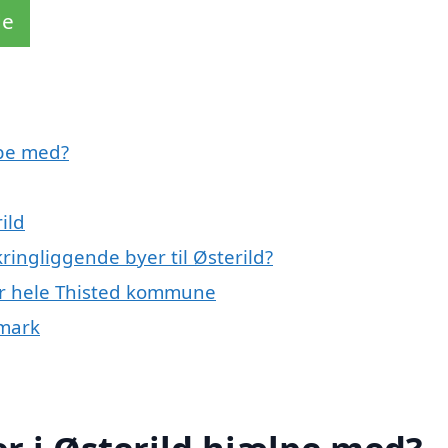
de
lpe med?
ild
ringliggende byer til Østerild?
ler hele Thisted kommune
nmark