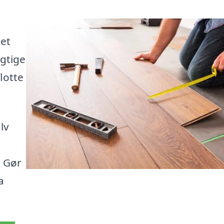
det
ygtige
lotte
lv
. Gør
a