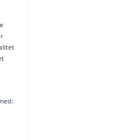
ge
er
litet
et
 med: