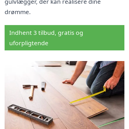
gulvlægger, der kan realisere dine
drømme.
Indhent 3 tilbud, gratis og
uforpligtende