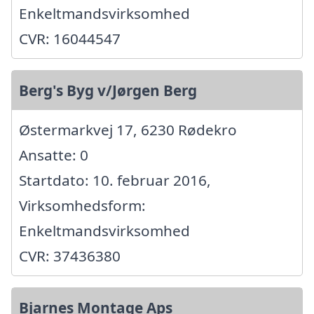
Enkeltmandsvirksomhed
CVR: 16044547
Berg's Byg v/Jørgen Berg
Østermarkvej 17, 6230 Rødekro
Ansatte: 0
Startdato: 10. februar 2016,
Virksomhedsform:
Enkeltmandsvirksomhed
CVR: 37436380
Bjarnes Montage Aps