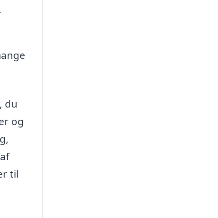
r
 mange
, du
ser og
g,
af
 til