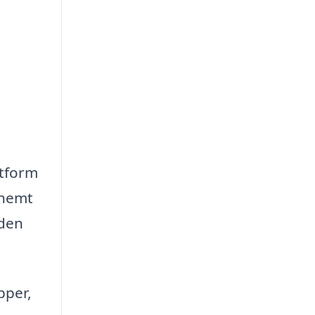
n
atform
 nemt
 den
pper,