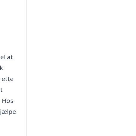
el at
k
rette
t
. Hos
hjælpe