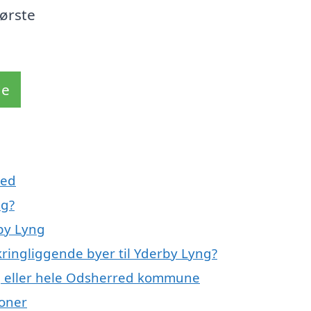
første
de
med
ng?
by Lyng
kringliggende byer til Yderby Lyng?
ng eller hele Odsherred kommune
ioner