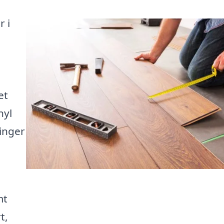
r i
et
nyl
inger
mt
t,