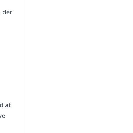
, der
d at
ye