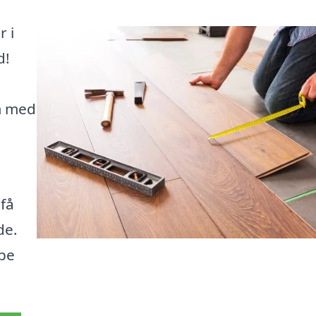
r i
d!
em med
 få
de.
lpe