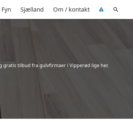
Fyn
Sjælland
Om / kontakt
ratis tilbud fra gulvfirmaer i Vipperød lige her.