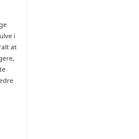
nge
ulve i
alt at
gere,
te
bedre