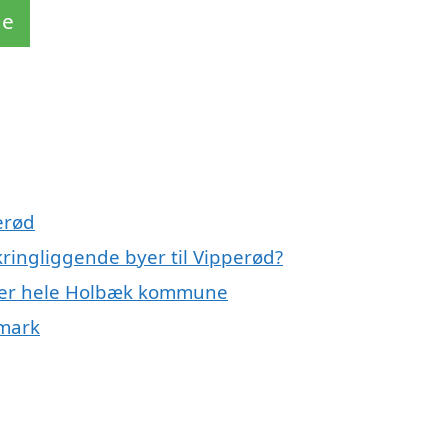
de
erød
ringliggende byer til Vipperød?
eller hele Holbæk kommune
nmark