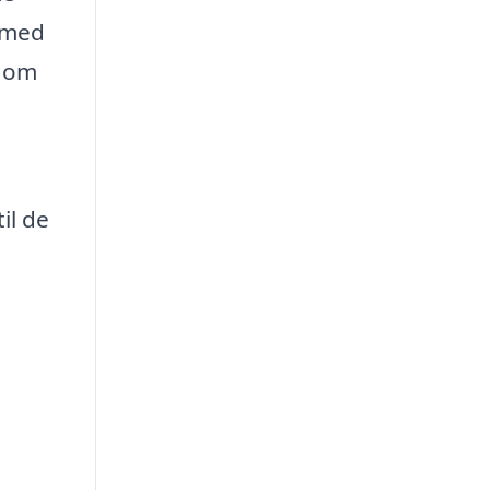
n med
t om
il de