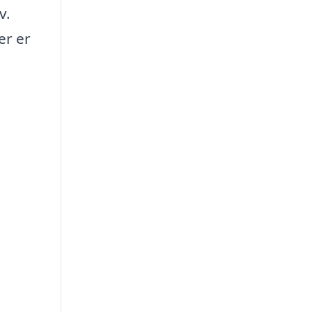
v.
er er