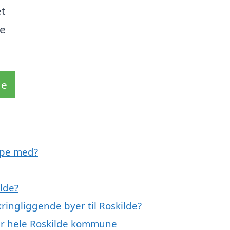
et
se
de
lpe med?
lde?
ringliggende byer til Roskilde?
ler hele Roskilde kommune