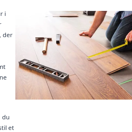
r i
r
, der
mt
ine
å du
til et