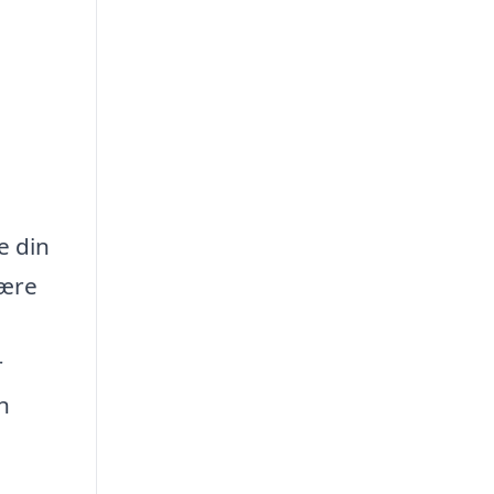
e din
være
r
n