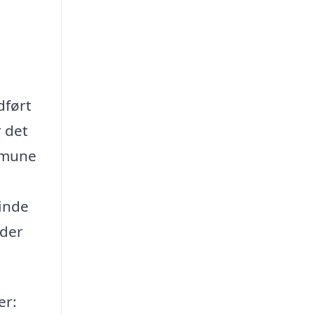
dført
r det
ommune
finde
 der
er: