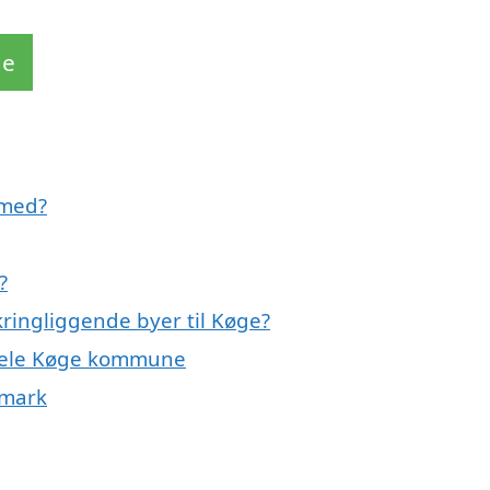
de
 med?
?
ringliggende byer til Køge?
r hele Køge kommune
nmark