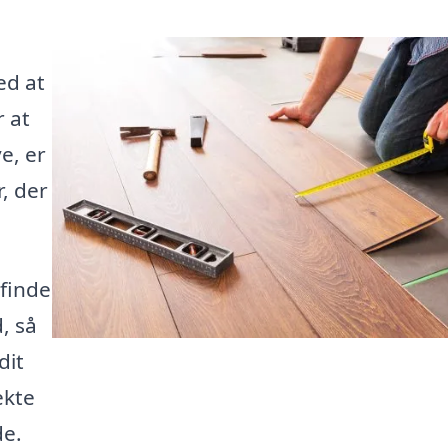
ed at
 at
e, er
, der
 finde
, så
dit
ekte
de.