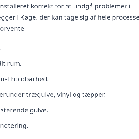
 installeret korrekt for at undgå problemer i
gger i Køge, der kan tage sig af hele processe
forvente:
.
dit rum.
imal holdbarhed.
 herunder trægulve, vinyl og tæpper.
isterende gulve.
åndtering.