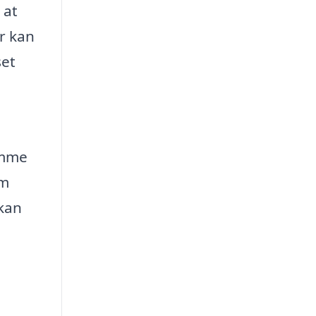
 at
r kan
set
omme
om
 kan