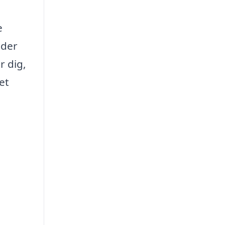
e
 der
 dig,
et