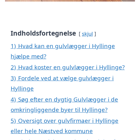
Indholdsfortegnelse
skjul
1)
Hvad kan en gulvlægger i Hyllinge
hjælpe med?
2)
Hvad koster en gulvlægger i Hyllinge?
3)
Fordele ved at vælge gulvlægger i
Hyllinge
4)
Søg efter en dygtig Gulvlægger i de
omkringliggende byer til Hyllinge?
5)
Oversigt over gulvfirmaer i Hyllinge
eller hele Næstved kommune