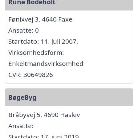
Rune Bodeholt
Fønixvej 3, 4640 Faxe
Ansatte: 0
Startdato: 11. juli 2007,
Virksomhedsform:
Enkeltmandsvirksomhed
CVR: 30649826
BøgeByg
Bråbyvej 5, 4690 Haslev
Ansatte:
Startdato: 17. juni 2019,