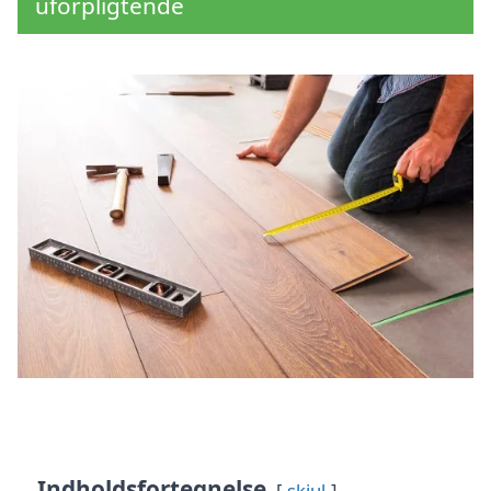
uforpligtende
Indholdsfortegnelse
skjul