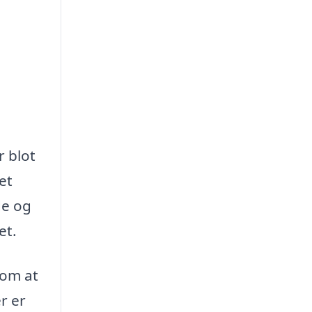
r blot
et
de og
et.
 om at
r er