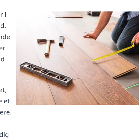
r i
ed.
inde
er
ed
et,
e et
ere.
 dig