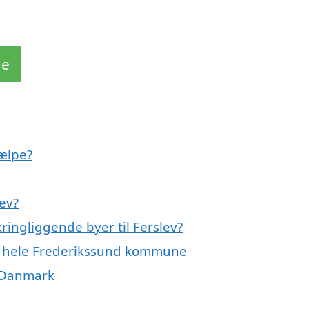
de
ælpe?
ev?
ringliggende byer til Ferslev?
ler hele Frederikssund kommune
f Danmark