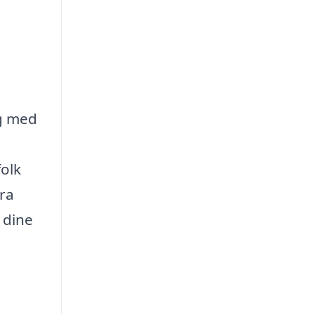
ig med
olk
fra
 dine