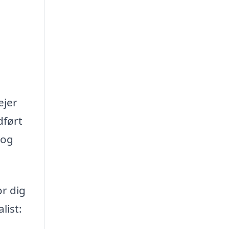
ejer
dført
 og
or dig
list: