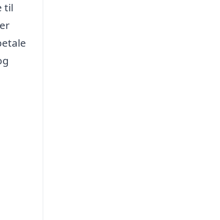
til
ser
betale
og