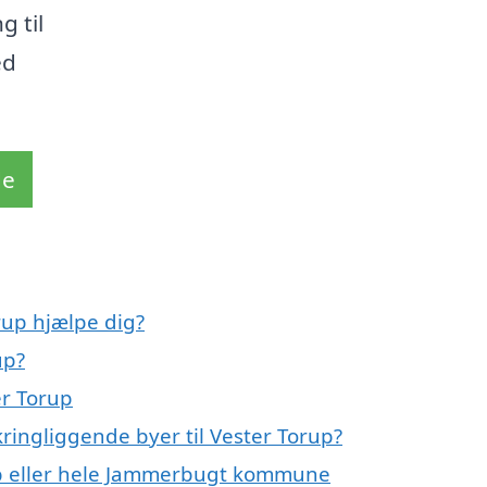
g til
ed
de
rup hjælpe dig?
up?
er Torup
ringliggende byer til Vester Torup?
rup eller hele Jammerbugt kommune