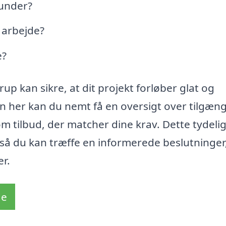
kunder?
s arbejde?
e?
up kan sikre, at dit projekt forløber glat og
en her kan du nemt få en oversigt over tilgæn
m tilbud, der matcher dine krav. Dette tydeli
å du kan træffe en informerede beslutninger
er.
de