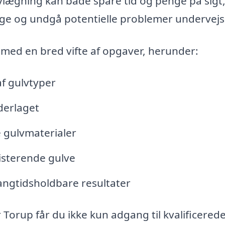
gulvlægning kan både spare tid og penge på sigt
ige og undgå potentielle problemer undervejs
 med en bred vifte af opgaver, herunder:
f gulvtyper
derlaget
ge gulvmaterialer
isterende gulve
langtidsholdbare resultater
 Torup får du ikke kun adgang til kvalificered