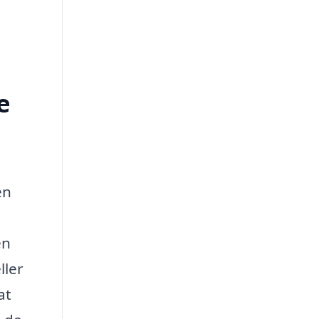
e
en
en
ller
at