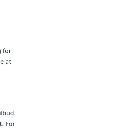
 for
de at
ilbud
t. For