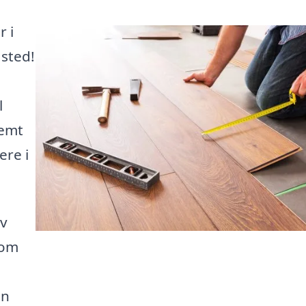
r i
 sted!
l
nemt
ere i
lv
som
an