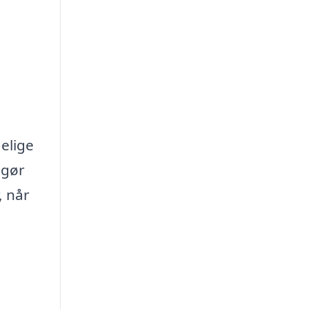
gelige
ggør
, når