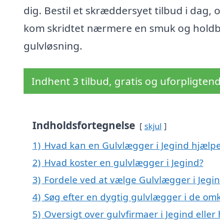
dig. Bestil et skræddersyet tilbud i dag, 
kom skridtet nærmere en smuk og hold
gulvløsning.
Indhent 3 tilbud, gratis og uforpligten
Indholdsfortegnelse
skjul
1)
Hvad kan en Gulvlægger i Jegind hjælp
2)
Hvad koster en gulvlægger i Jegind?
3)
Fordele ved at vælge Gulvlægger i Jegi
4)
Søg efter en dygtig gulvlægger i de omk
5)
Oversigt over gulvfirmaer i Jegind elle