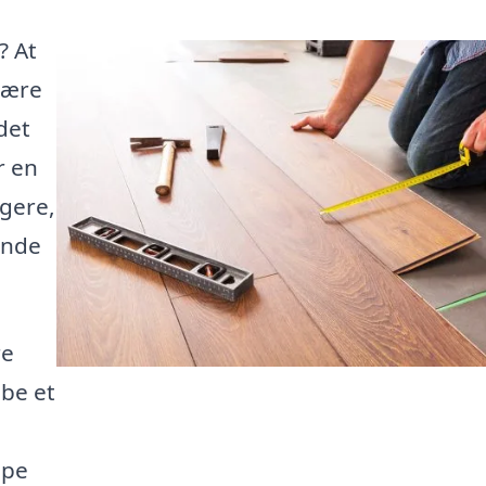
? At
være
det
r en
gere,
inde
re
be et
lpe