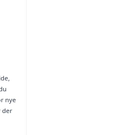
ide,
 du
or nye
r der