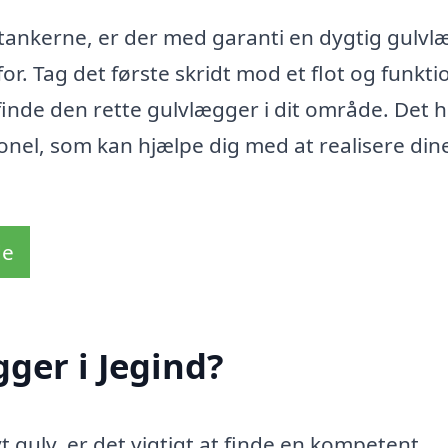
 tankerne, er der med garanti en dygtig gulv
for. Tag det første skridt mod et flot og funkti
 finde den rette gulvlægger i dit område. Det 
sionel, som kan hjælpe dig med at realisere din
de
ger i Jegind?
t gulv, er det vigtigt at finde en kompetent