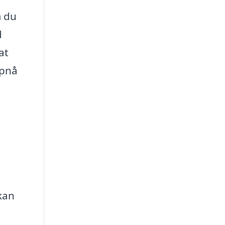
m du
d
at
opnå
kan