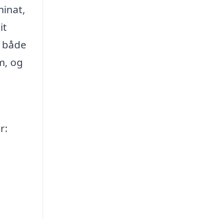
minat,
it
v både
um, og
r: