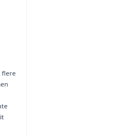
 flere
men
nte
it