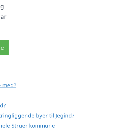
og
bar
de
e med?
nd?
ringliggende byer til Jegind?
r hele Struer kommune