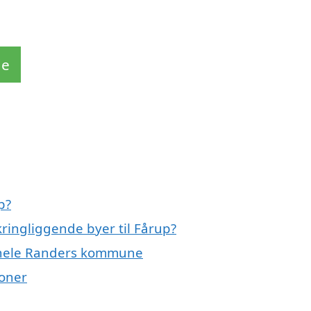
de
p?
ringliggende byer til Fårup?
r hele Randers kommune
ioner