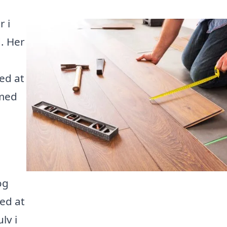
r i
d. Her
med at
 med
og
ved at
lv i