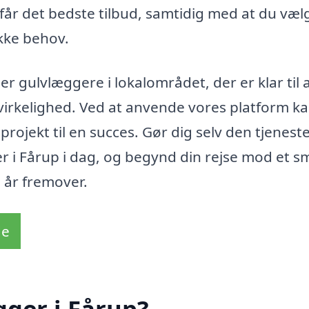
 får det bedste tilbud, samtidig med at du væl
ikke behov.
er gulvlæggere i lokalområdet, der er klar til 
l virkelighed. Ved at anvende vores platform k
projekt til en succes. Gør dig selv den tjeneste
 i Fårup i dag, og begynd din rejse mod et s
e år fremover.
de
ger i Fårup?