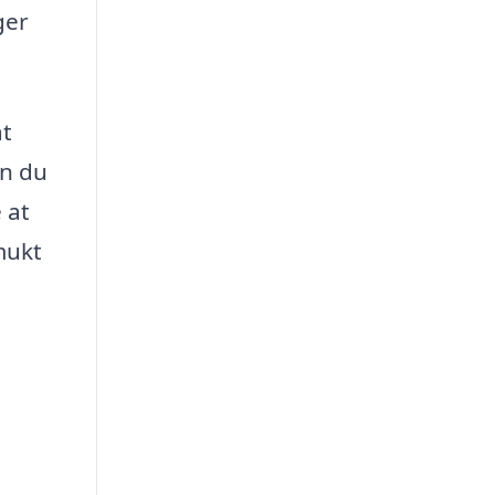
ger
at
an du
 at
mukt