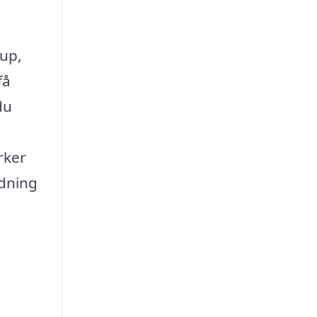
rup,
få
du
rker
edning