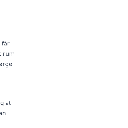
 får
t rum
sørge
ig at
kan