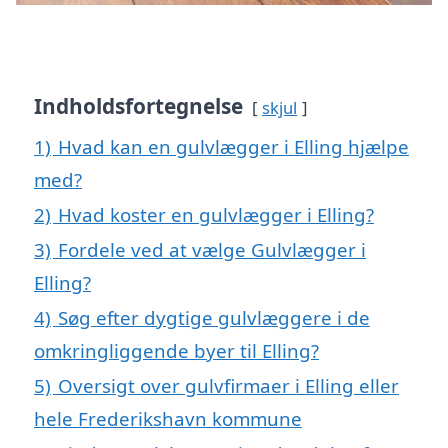
Indholdsfortegnelse
skjul
1)
Hvad kan en gulvlægger i Elling hjælpe
med?
2)
Hvad koster en gulvlægger i Elling?
3)
Fordele ved at vælge Gulvlægger i
Elling?
4)
Søg efter dygtige gulvlæggere i de
omkringliggende byer til Elling?
5)
Oversigt over gulvfirmaer i Elling eller
hele Frederikshavn kommune