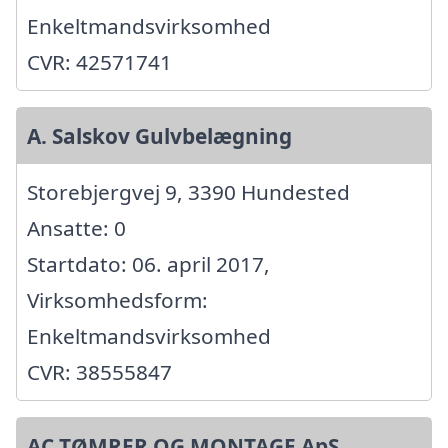
Enkeltmandsvirksomhed
CVR: 42571741
A. Salskov Gulvbelægning
Storebjergvej 9, 3390 Hundested
Ansatte: 0
Startdato: 06. april 2017,
Virksomhedsform:
Enkeltmandsvirksomhed
CVR: 38555847
AC TØMRER OG MONTAGE ApS