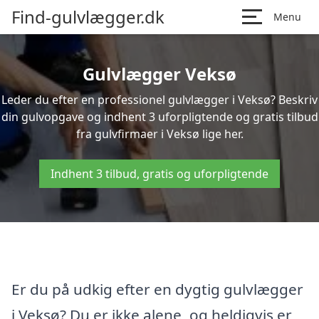
Find-gulvlægger.dk
Menu
Gulvlægger Veksø
Leder du efter en professionel gulvlægger i Veksø? Beskriv
din gulvopgave og indhent 3 uforpligtende og gratis tilbud
fra gulvfirmaer i Veksø lige her.
Indhent 3 tilbud, gratis og uforpligtende
Er du på udkig efter en dygtig gulvlægger
i Veksø? Du er ikke alene, og heldigvis er