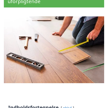
uforpligtende
Indholdsfortegnelse
skjul