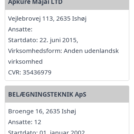
Apkure Majai LTD
Vejlebrovej 113, 2635 Ishøj
Ansatte:
Startdato: 22. juni 2015,
Virksomhedsform: Anden udenlandsk
virksomhed
CVR: 35436979
BELÆGNINGSTEKNIK ApS
Broenge 16, 2635 Ishøj
Ansatte: 12
Startdato: 01. januar 2002,