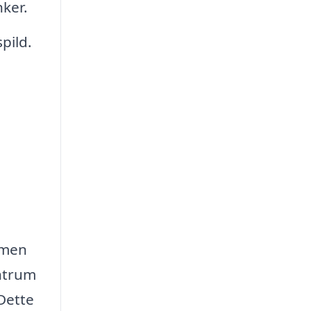
nker.
pild.
, men
entrum
Dette