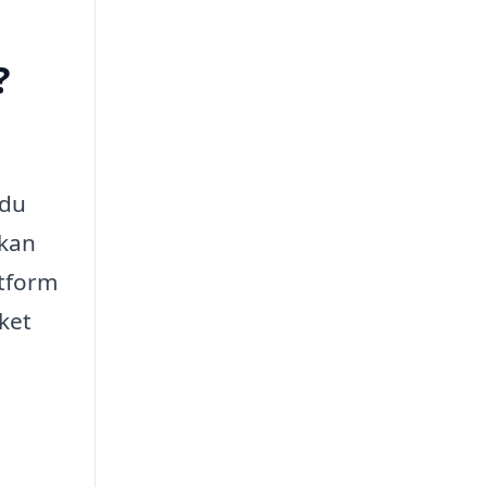
?
 du
 kan
atform
ket