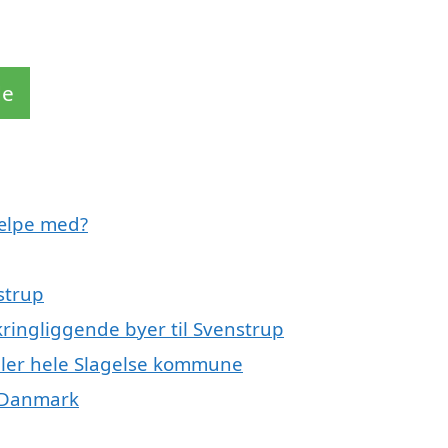
de
jælpe med?
strup
ringliggende byer til Svenstrup
eller hele Slagelse kommune
f Danmark