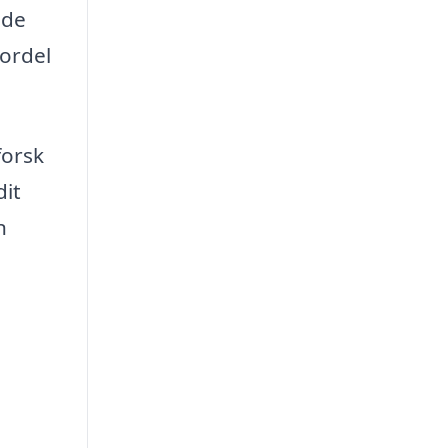
nde
fordel
forsk
dit
n