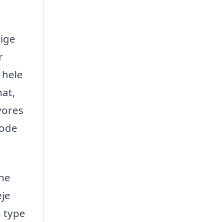
tige
r
 hele
nat,
vores
gode
gne
eje
n type