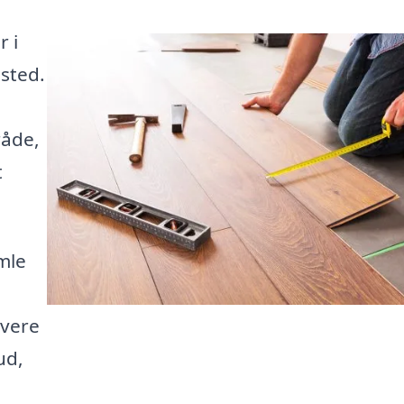
r i
 sted.
råde,
t
mle
evere
ud,