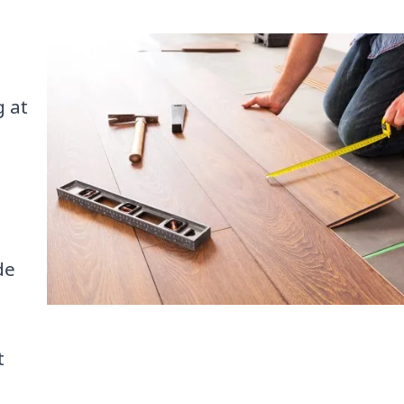
e
g at
de
t