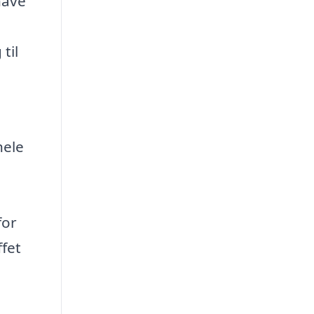
have
til
hele
for
ffet