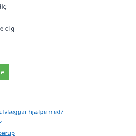
dig
å
e dig
de
gulvlægger hjælpe med?
?
bberup