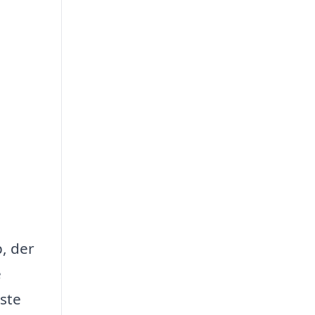
, der
e
ste