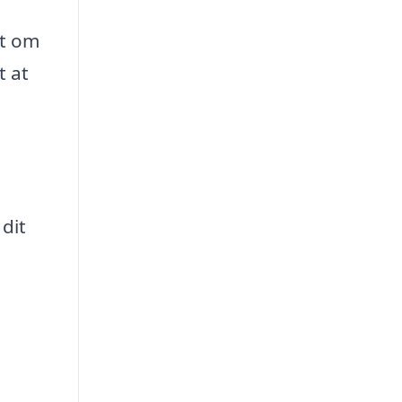
et om
t at
dit