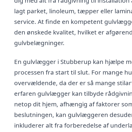
dig med alt fra rådgivning til installatio
lagt parket, linoleum, tæpper eller lami
service. At finde en kompetent gulvlægger 
den ønskede kvalitet, hvilket er afgøren
gulvbelægninger.
En gulvlægger i Stubberup kan hjælpe me
processen fra start til slut. For mange 
overvældende, da der er så mange stilart
erfaren gulvlægger kan tilbyde rådgivni
netop dit hjem, afhængig af faktorer som 
beslutningen, kan gulvlæggeren desuden s
inkluderer alt fra forberedelse af underla