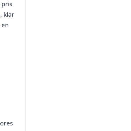
 pris
, klar
r en
vores