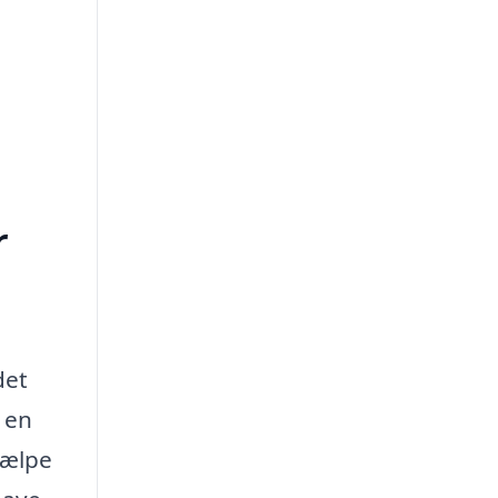
r
det
g en
jælpe