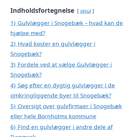
Indholdsfortegnelse
skjul
1)
Gulvlægger i Snogebæk – hvad kan de
hjælpe med?
2)
Hvad koster en gulvlægger i
Snogebæk?
3)
Fordele ved at vælge Gulvlægger i
Snogebæk?
4)
Søg efter en dygtig gulvlægger i de
omkringliggende byer til Snogebæk?
5)
Oversigt over gulvfirmaer i Snogebæk
eller hele Bornholms kommune
6)
Find en gulvlægger i andre dele af
Danmark