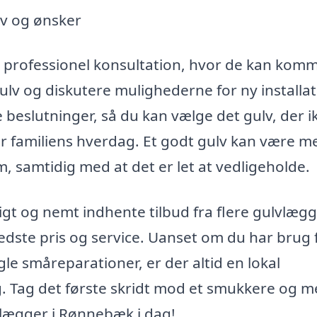
ov og ønsker
professionel konsultation, hvor de kan kom
ulv og diskutere mulighederne for ny installat
 beslutninger, så du kan vælge det gulv, der i
or familiens hverdag. Et godt gulv kan være me
, samtidig med at det er let at vedligeholde.
gt og nemt indhente tilbud fra flere gulvlægg
bedste pris og service. Uanset om du har brug 
gle småreparationer, er der altid en lokal
ig. Tag det første skridt mod et smukkere og m
vlægger i Rønnebæk i dag!