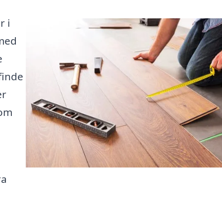
r i
 med
e
finde
er
 om
ra