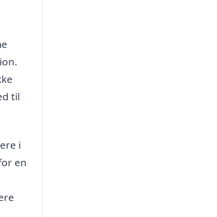
me
ion.
kke
d til
ere i
for en
ere