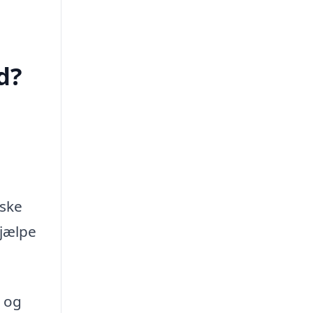
d?
åske
hjælpe
v og