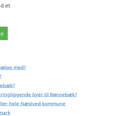
od et
de
hjælpe med?
?
nebæk?
kringliggende byer til Rønnebæk?
 eller hele Næstved kommune
nmark