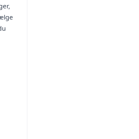
ger,
vælge
du