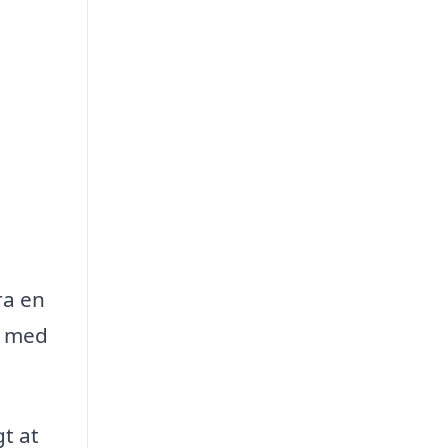
ra en
g med
t at