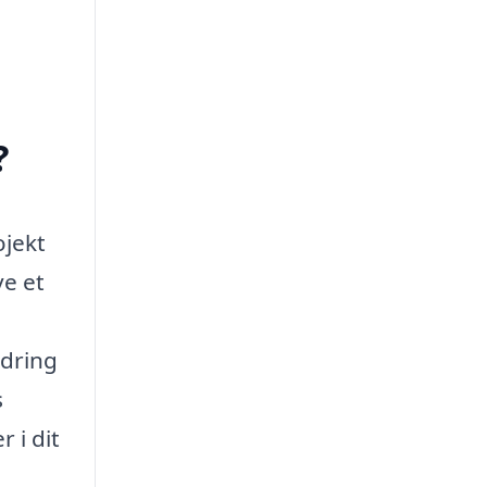
?
ojekt
ve et
rdring
s
 i dit