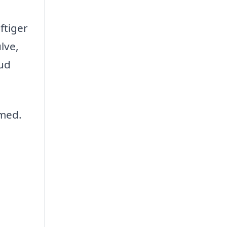
ftiger
lve,
bud
 med.