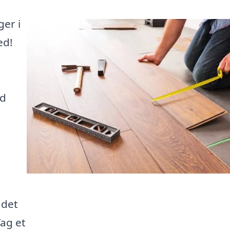
ger i
ed!
a
ed
t
 det
Tag et