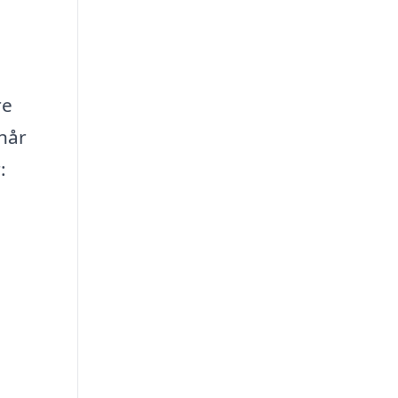
re
når
: