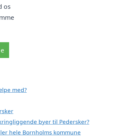
d os
rømme
de
jælpe med?
rsker
kringliggende byer til Pedersker?
 eller hele Bornholms kommune