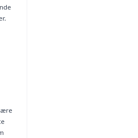
inde
er.
 være
te
om