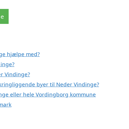
de
nge hjælpe med?
dinge?
er Vindinge?
kringliggende byer til Neder Vindinge?
dinge eller hele Vordingborg kommune
nmark