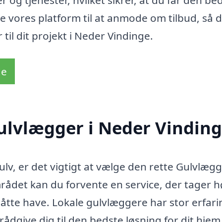
og tjenester, hvilket sikrer, at du får den be
e vores platform til at anmode om tilbud, så 
til dit projekt i Neder Vindinge.
de
ulvlægger i Neder Vindin
ulv, er det vigtigt at vælge den rette Gulvlægg
rådet kan du forvente en service, der tager h
måtte have. Lokale gulvlæggere har stor erfari
rådgive dig til den bedste løsning for dit hjem