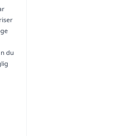
ar
riser
nge
an du
lig