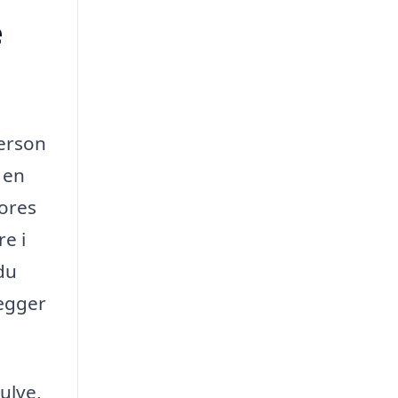
e
person
 en
Vores
e i
du
lægger
ulve,