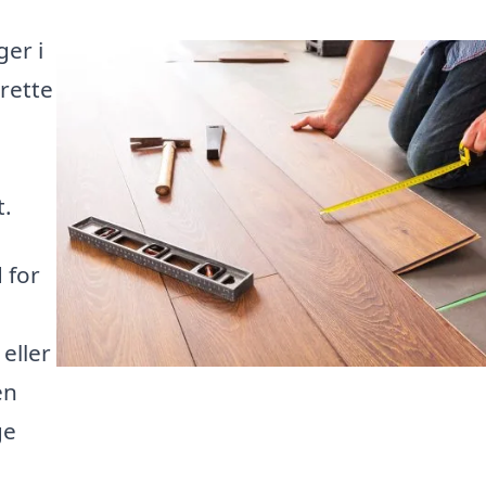
ger i
rette
t.
 for
eller
en
ge