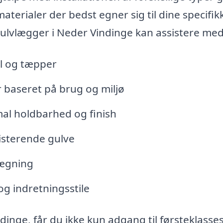
terialer der bedst egner sig til dine specifik
gulvlægger i Neder Vindinge kan assistere med
yl og tæpper
 baseret på brug og miljø
mal holdbarhed og finish
isterende gulve
lægning
 og indretningsstile
inge, får du ikke kun adgang til førsteklasse