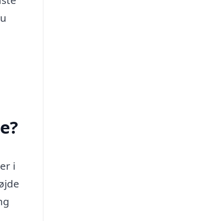
dste
du
ge?
er i
øjde
ng
.