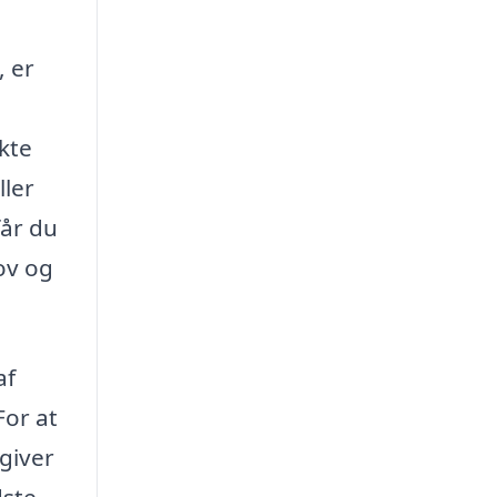
, er
kte
ller
får du
ov og
af
For at
 giver