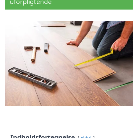
uforpligtende
Indholdsfortegnelse
skjul