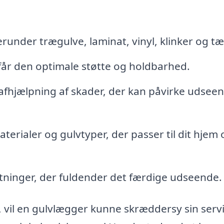
erunder trægulve, laminat, vinyl, klinker og t
får den optimale støtte og holdbarhed.
afhjælpning af skader, der kan påvirke udsee
terialer og gulvtyper, der passer til dit hjem 
utninger, der fuldender det færdige udseende.
 vil en gulvlægger kunne skræddersy sin servic