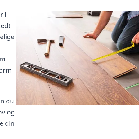
r i
ted!
elige
em
form
an du
hov og
e din