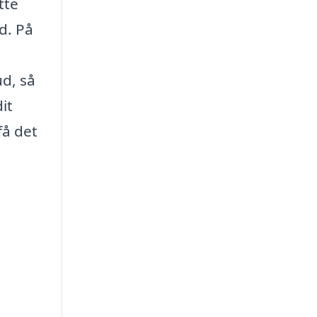
tte
d. På
ud, så
it
få det