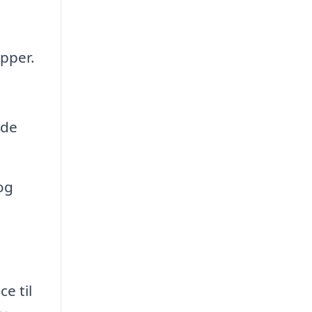
æpper.
nde
og
e til