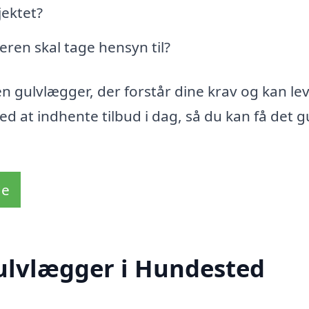
jektet?
ren skal tage hensyn til?
 en gulvlægger, der forstår dine krav og kan le
 med at indhente tilbud i dag, så du kan få det g
de
gulvlægger i Hundested