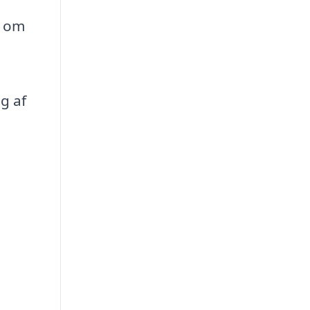
t om
g af