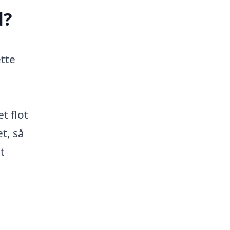
d?
ette
t flot
t, så
t