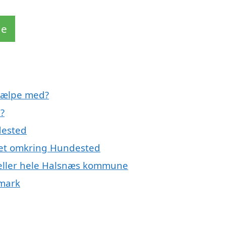
de
jælpe med?
?
dested
det omkring Hundested
 eller hele Halsnæs kommune
nmark