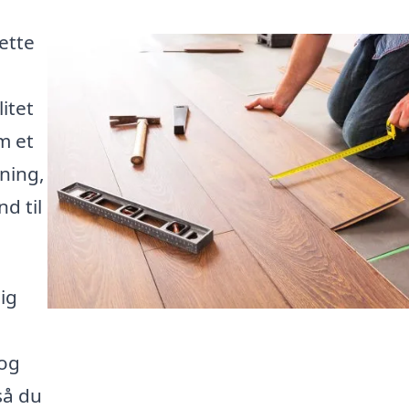
ette
itet
m et
ning,
d til
ig
 og
så du