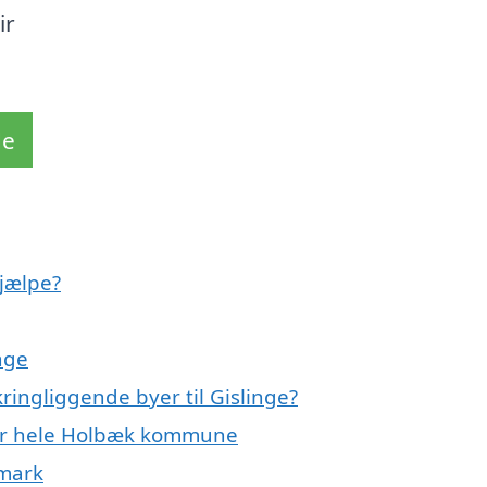
ir
de
jælpe?
nge
ringliggende byer til Gislinge?
ller hele Holbæk kommune
nmark