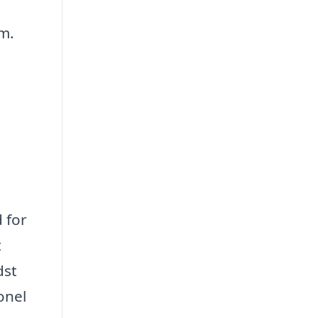
em.
 for
t
dst
onel