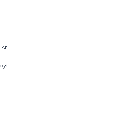
 At
 nyt
.