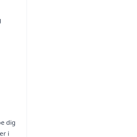
g
a
pe dig
er i