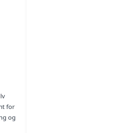
lv
mt for
ing og