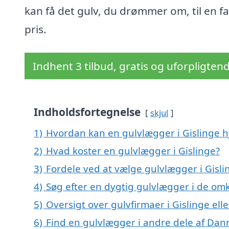
kan få det gulv, du drømmer om, til en fa
pris.
Indhent 3 tilbud, gratis og uforpligten
Indholdsfortegnelse
skjul
1)
Hvordan kan en gulvlægger i Gislinge h
2)
Hvad koster en gulvlægger i Gislinge?
3)
Fordele ved at vælge gulvlægger i Gisli
4)
Søg efter en dygtig gulvlægger i de omk
5)
Oversigt over gulvfirmaer i Gislinge e
6)
Find en gulvlægger i andre dele af Da