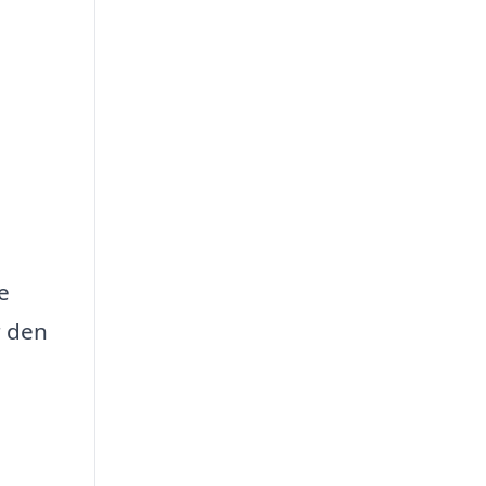
e
r den