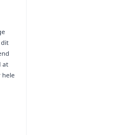
ge
dit
 end
 at
 hele