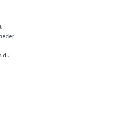
t
gheder
n du