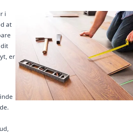
r i
d at
bare
dit
yt, er
finde
åde.
ud,