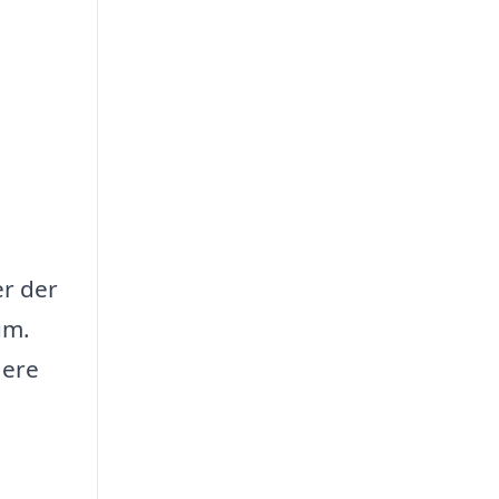
er der
um.
lere