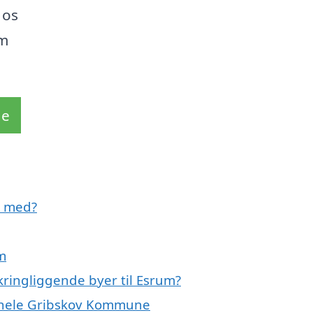
 os
um
de
e med?
m
kringliggende byer til Esrum?
r hele Gribskov Kommune