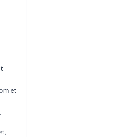
at
 om et
.
et,