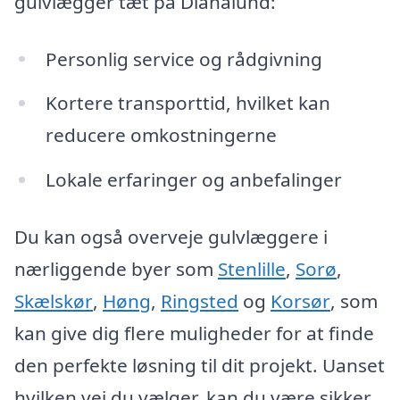
gulvlægger tæt på Dianalund:
Personlig service og rådgivning
Kortere transporttid, hvilket kan
reducere omkostningerne
Lokale erfaringer og anbefalinger
Du kan også overveje gulvlæggere i
nærliggende byer som
Stenlille
,
Sorø
,
Skælskør
,
Høng
,
Ringsted
og
Korsør
, som
kan give dig flere muligheder for at finde
den perfekte løsning til dit projekt. Uanset
hvilken vej du vælger, kan du være sikker