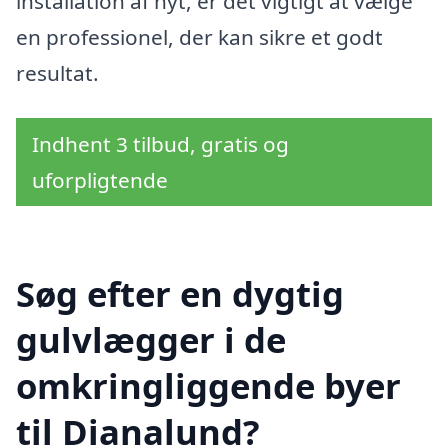
installation af nyt, er det vigtigt at vælge
en professionel, der kan sikre et godt
resultat.
Indhent 3 tilbud, gratis og
uforpligtende
Søg efter en dygtig
gulvlægger i de
omkringliggende byer
til Dianalund?