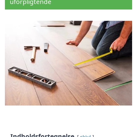
uforpligtende
Indholdsfortegnelse
skjul