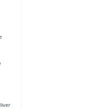
e
e
liver