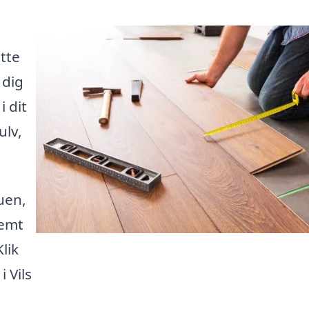
ette
 dig
 dit
ulv,
uen,
nemt
lik
 Vils