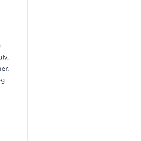
e
lv,
er.
og