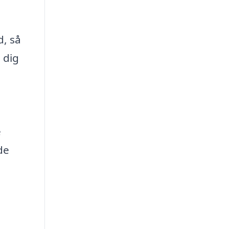
d, så
 dig
e
de