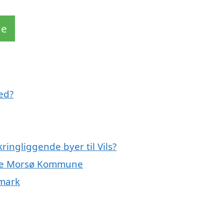
de
ed?
ringliggende byer til Vils?
 hele Morsø Kommune
nmark