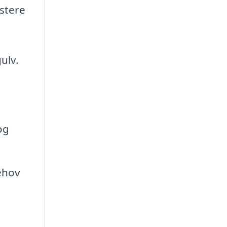
istere
ulv.
og
behov