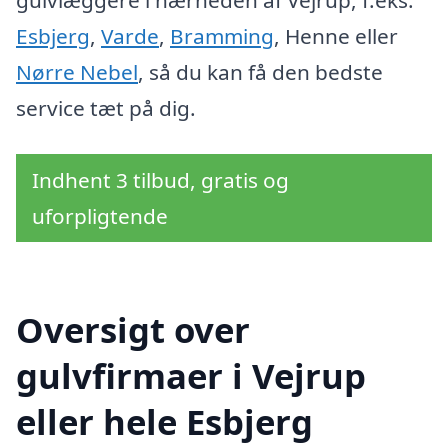
gulvlæggere i nærheden af Vejrup, f.eks.
Esbjerg
,
Varde
,
Bramming
, Henne eller
Nørre Nebel
, så du kan få den bedste
service tæt på dig.
Indhent 3 tilbud, gratis og
uforpligtende
Oversigt over
gulvfirmaer i Vejrup
eller hele Esbjerg