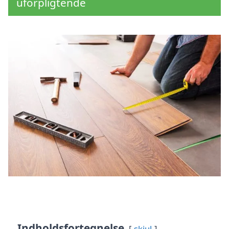
uforpligtende
Indholdsfortegnelse
skjul