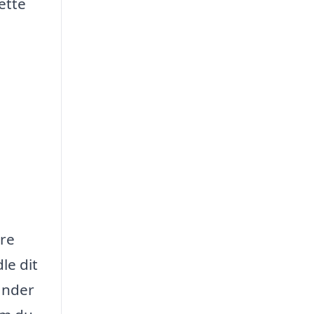
ette
ere
le dit
inder