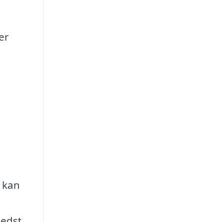
er
m kan
bedst