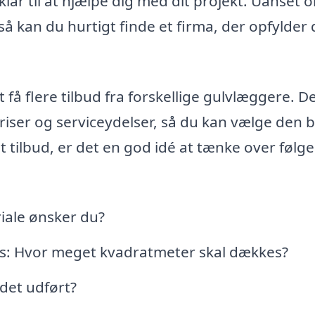
lar til at hjælpe dig med dit projekt. Uanset 
så kan du hurtigt finde et firma, der opfylder 
få flere tilbud fra forskellige gulvlæggere. D
riser og serviceydelser, så du kan vælge den 
et tilbud, er det en god idé at tænke over følg
iale ønsker du?
es: Hvor meget kvadratmeter skal dækkes?
det udført?