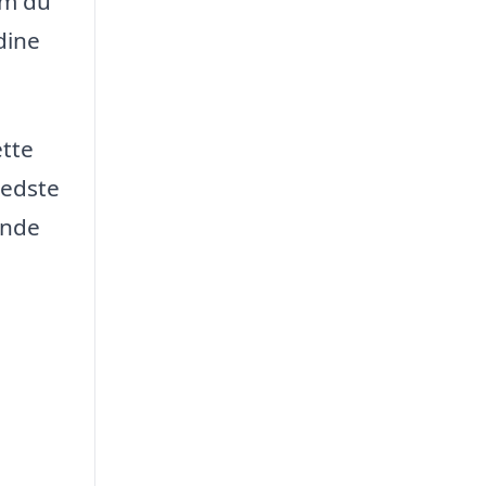
om du
dine
ette
bedste
ende