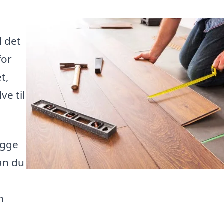
l det
for
t,
ve til
ægge
an du
n