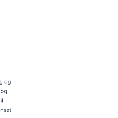
.
ng og
 og
il
anset