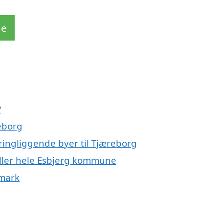
de
?
eborg
ringliggende byer til Tjæreborg
eller hele Esbjerg kommune
nmark