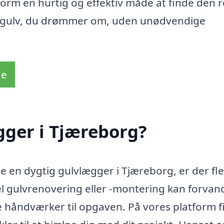
form en hurtig og effektiv måde at finde den r
et gulv, du drømmer om, uden unødvendige
de
gger i Tjæreborg?
 en dygtig gulvlægger i Tjæreborg, er der fl
el gulvrenovering eller -montering kan forvand
te håndværker til opgaven. På vores platform f