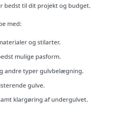
r bedst til dit projekt og budget.
lpe med:
aterialer og stilarter.
bedst mulige pasform.
og andre typer gulvbelægning.
isterende gulve.
samt klargøring af undergulvet.