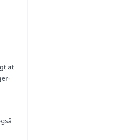
gt at
ger-
også