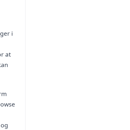
ger i
or at
kan
orm
browse
 og