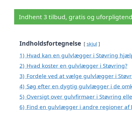
Indhent 3 tilbud, gratis og uforpligten
Indholdsfortegnelse
skjul
1)
Hvad kan en gulvlægger i Støvring hjæ
2)
Hvad koster en gulvlægger i Støvring?
3)
Fordele ved at vælge gulvlægger i Støv
4)
Søg efter en dygtig gulvlægger i de omk
5)
Oversigt over gulvfirmaer i Støvring e
6)
Find en gulvlægger i andre regioner a