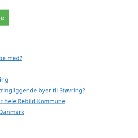
de
lpe med?
ring
ringliggende byer til Støvring?
ller hele Rebild Kommune
f Danmark