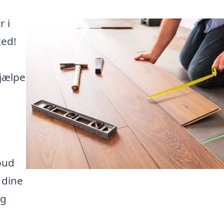
r i
ted!
hjælpe
bud
 dine
og