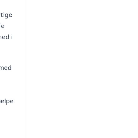
e
rtige
de
hed i
 med
jælpe