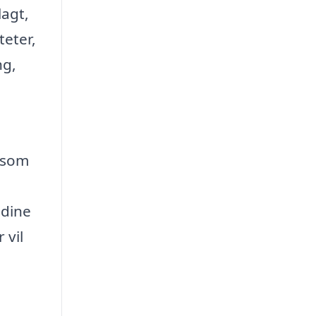
lagt,
teter,
ng,
e som
 dine
 vil