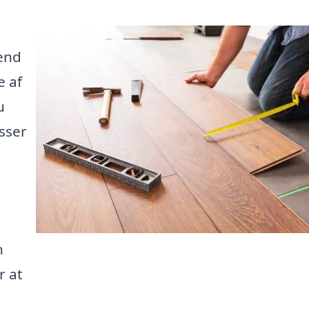
 end
e af
u
asser
t
n
r at