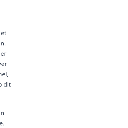
det
en.
ger
ver
nel,
 dit
en
e.