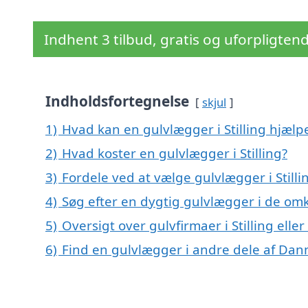
Indhent 3 tilbud, gratis og uforpligten
Indholdsfortegnelse
skjul
1)
Hvad kan en gulvlægger i Stilling hjæl
2)
Hvad koster en gulvlægger i Stilling?
3)
Fordele ved at vælge gulvlægger i Stilli
4)
Søg efter en dygtig gulvlægger i de omkr
5)
Oversigt over gulvfirmaer i Stilling el
6)
Find en gulvlægger i andre dele af Da