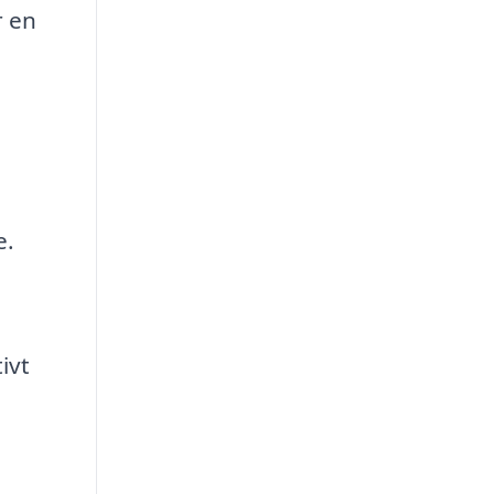
r en
e.
ivt