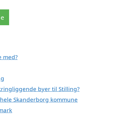
de
pe med?
ng
ingliggende byer til Stilling?
ler hele Skanderborg kommune
nmark