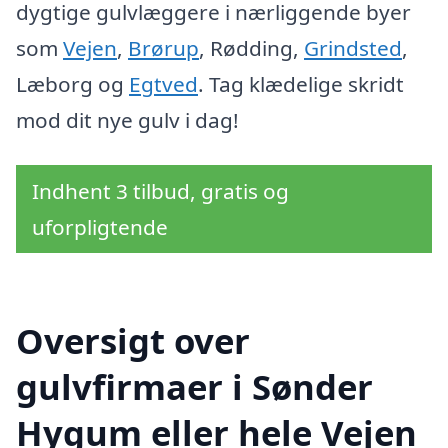
dygtige gulvlæggere i nærliggende byer
som
Vejen
,
Brørup
, Rødding,
Grindsted
,
Læborg og
Egtved
. Tag klædelige skridt
mod dit nye gulv i dag!
Indhent 3 tilbud, gratis og
uforpligtende
Oversigt over
gulvfirmaer i Sønder
Hygum eller hele Vejen