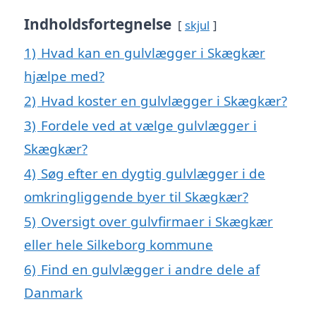
Indholdsfortegnelse
skjul
1)
Hvad kan en gulvlægger i Skægkær
hjælpe med?
2)
Hvad koster en gulvlægger i Skægkær?
3)
Fordele ved at vælge gulvlægger i
Skægkær?
4)
Søg efter en dygtig gulvlægger i de
omkringliggende byer til Skægkær?
5)
Oversigt over gulvfirmaer i Skægkær
eller hele Silkeborg kommune
6)
Find en gulvlægger i andre dele af
Danmark