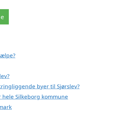
de
jælpe?
lev?
ringliggende byer til Sjørslev?
ler hele Silkeborg kommune
nmark