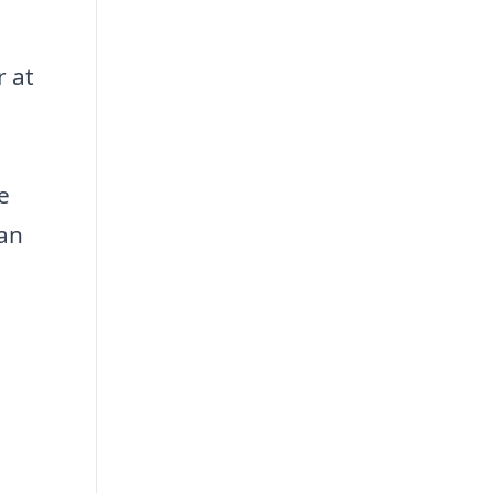
r at
e
kan