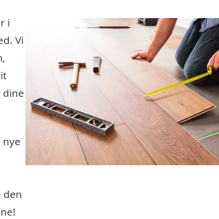
r i
ed. Vi
m,
it
 dine
, nye
e den
nne!