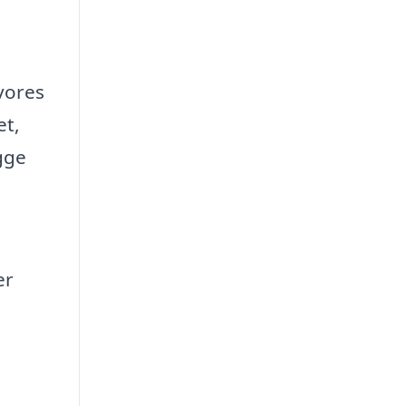
vores
et,
gge
er