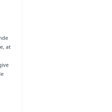
ende
e, at
give
de