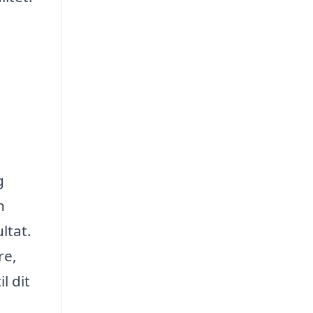
g
n
ltat.
re,
l dit