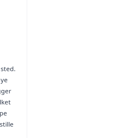
 sted.
nye
gger
lket
lpe
tille