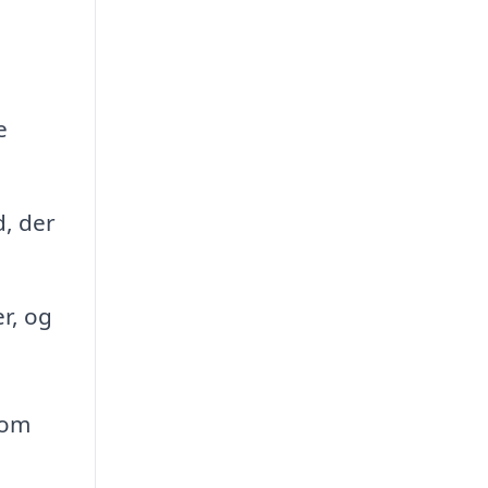
e
d, der
r, og
som