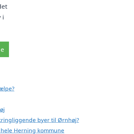
det
 i
de
ælpe?
øj
ringliggende byer til Ørnhøj?
er hele Herning kommune