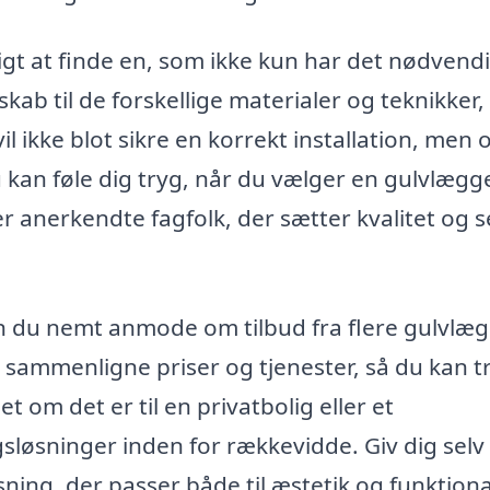
igt at finde en, som ikke kun har det nødvend
b til de forskellige materialer og teknikker,
 ikke blot sikre en korrekt installation, men 
 kan føle dig tryg, når du vælger en gulvlægge
er anerkendte fagfolk, der sætter kvalitet og s
n du nemt anmode om tilbud fra flere gulvlæg
 sammenligne priser og tjenester, så du kan t
 om det er til en privatbolig eller et
gsløsninger inden for rækkevidde. Giv dig selv
ing, der passer både til æstetik og funktional