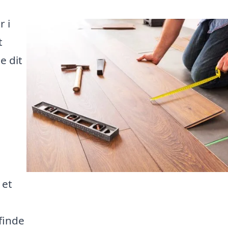
r i
t
e dit
 et
finde