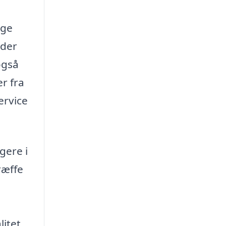
ige
 der
også
r fra
ervice
gere i
ræffe
itet.