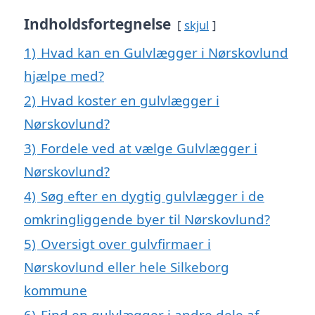
Indholdsfortegnelse
skjul
1)
Hvad kan en Gulvlægger i Nørskovlund
hjælpe med?
2)
Hvad koster en gulvlægger i
Nørskovlund?
3)
Fordele ved at vælge Gulvlægger i
Nørskovlund?
4)
Søg efter en dygtig gulvlægger i de
omkringliggende byer til Nørskovlund?
5)
Oversigt over gulvfirmaer i
Nørskovlund eller hele Silkeborg
kommune
6)
Find en gulvlægger i andre dele af